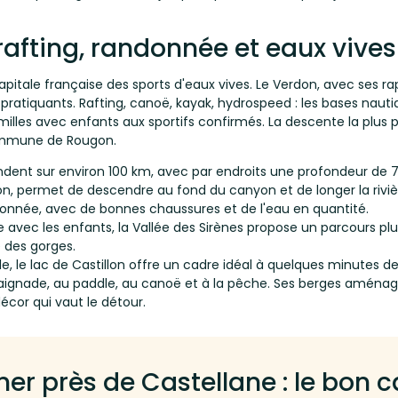
 rafting, randonnée et eaux vives
tale française des sports d'eaux vives. Le Verdon, avec ses ra
 pratiquants. Rafting, canoë, kayak, hydrospeed : les bases naut
illes avec enfants aux sportifs confirmés. La descente la plus p
commune de Rougon.
dent sur environ 100 km, avec par endroits une profondeur de 7
gion, permet de descendre au fond du canyon et de longer la rivi
donnée, avec de bonnes chaussures et de l'eau en quantité.
avec les enfants, la Vallée des Sirènes propose un parcours plu
é des gorges.
le, le lac de Castillon offre un cadre idéal à quelques minutes de
baignade, au paddle, au canoë et à la pêche. Ses berges aména
cor qui vaut le détour.
ner près de Castellane : le bon