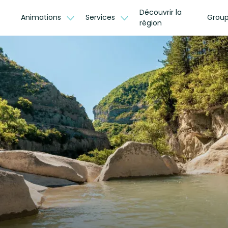
Découvrir la
Animations
Services
Group
région