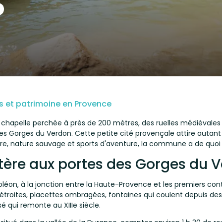
es et patrimoine en Provence
e chapelle perchée à près de 200 mètres, des ruelles
médiévales
s Gorges du Verdon. Cette petite cité provençale attire autant
oire, nature sauvage et sports d'aventure, la commune a de quoi
tère aux portes des Gorges du 
oléon, à la jonction entre la Haute-Provence et les premiers contr
troites, placettes ombragées, fontaines qui coulent depuis des si
 qui remonte au XIIIe siècle.