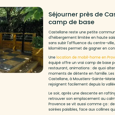
Séjourner près de Cas
camp de base
Castellane reste une petite commun
d'hébergement limitée en haute saiso
sans subir l'affluence du centre-ville
kilomètres permet de gagner en confo
Une
location de mobil-home en Pro
équipé offre un vrai camp de base pou
restaurant, animations : de quoi alte
moments de détente en famille. Les
Castellane, à Moustiers-Sainte-Marie
rejoignent facilement depuis la vallé
Le soir, après une descente en rafti
retrouver son emplacement au calme
Provence se vit aussi comme ça : de
soirées paisibles, face aux collines qu