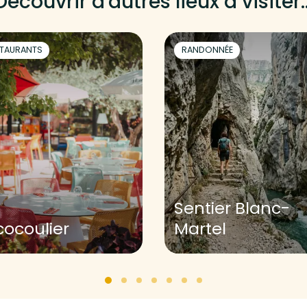
Découvrir d'autres lieux à visiter..
TAURANTS
RANDONNÉE
Sentier Blanc-
cocoulier
Martel