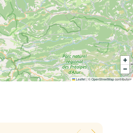
+
−
Leaflet
|
©
OpenStreetMap
contributors