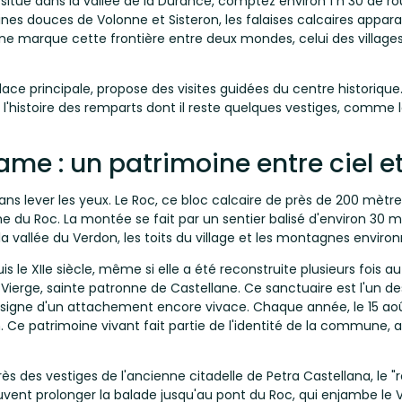
situé dans la vallée de la Durance, comptez environ 1 h 30 de rout
ines douces de Volonne et Sisteron, les falaises calcaires appara
ane marque cette frontière entre deux mondes, celui des villages
 place principale, propose des visites guidées du centre historiqu
et l'histoire des remparts dont il reste quelques vestiges, comme
me : un patrimoine entre ciel et
ns lever les yeux. Le Roc, ce bloc calcaire de près de 200 mètres
du Roc. La montée se fait par un sentier balisé d'environ 30 mi
 la vallée du Verdon, les toits du village et les montagnes enviro
e XIIe siècle, même si elle a été reconstruite plusieurs fois au fil 
Vierge, sainte patronne de Castellane. Ce sanctuaire est l'un de
signe d'un attachement encore vivace. Chaque année, le 15 août
Ce patrimoine vivant fait partie de l'identité de la commune, a
ès des vestiges de l'ancienne citadelle de Petra Castellana, le "
peuvent prolonger la balade jusqu'au pont du Roc, qui enjambe le V