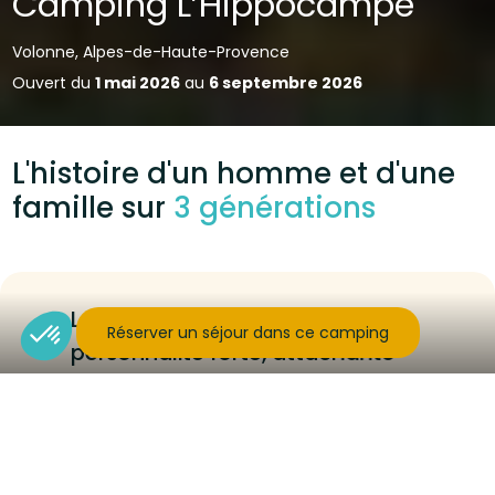
Camping L’Hippocampe
Volonne, Alpes-de-Haute-Provence
Ouvert du
1 mai 2026
au
6 septembre 2026
L'histoire d'un homme et d'une
famille sur
3 générations
Le fondateur, René Bravay, une
Réserver un séjour dans ce camping
personnalité forte, attachante
Le fondateur, René Bravay, une
personnalité forte, attachante, né en
1932 est issu d’une famille bourgeoise
marseillaise de quatre enfants. Il vit son