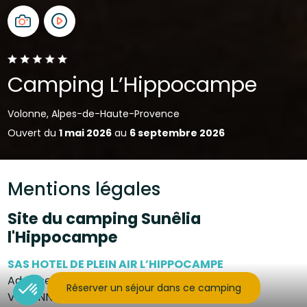
Camping L’Hippocampe
Volonne, Alpes-de-Haute-Provence
Ouvert du
1 mai 2026
au
6 septembre 2026
Mentions légales
Site du camping Sunêlia
l'Hippocampe
SAS HOTEL DE PLEIN AIR L’HIPPOCAMPE
Adresse du siège : Quartier de la croix,
04290
Réserver un séjour dans ce camping
VOLONNE