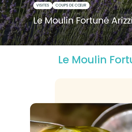
VISITES
COUPS DE CŒUR
Le Moulin Fortuné Arizz
Le Moulin Fort