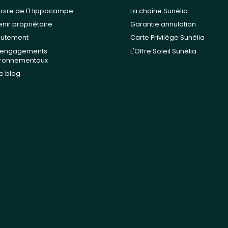
stoire de l'Hippocampe
La chaîne Sunêlia
nir propriétaire
Garantie annulation
rutement
Carte Privilège Sunêlia
 engagements
L'Offre Soleil Sunêlia
ironnementaux
e blog