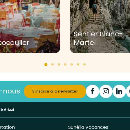
Sentier Blanc-
cocoulier
Martel
z-nous
S'inscrire à la newsletter
é Arizzi
tation
Sunêlia Vacances