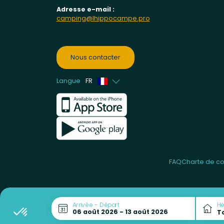
Adresse e-mail :
camping@lhippocampe.pro
Nous contacter
Langue
FR
Anglais
Néerlandais
FAQ
Charte de con
Arrivée - Départ
H