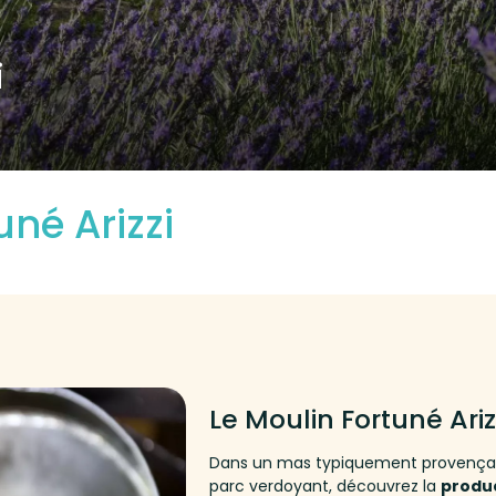
i
uné Arizzi
Le Moulin Fortuné Ariz
Dans un mas typiquement provençal 
parc verdoyant, découvrez la
produc