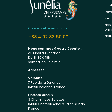
L'hi
Deve
Rec
Nos
Conseils et réservations
env
+33 4 92 33 50 00
Notr
Nous sommes à votre écoute :
du lundi au vendredi
De 8h30 à 18h
samedi de 9h à midi
Adresses :
Volonne
7 Rue de la Durance,
04290 Volonne, France
Château Arnoux
3 Chemin des Salettes,
04160 Château Arnoux Saint-Auban,
France