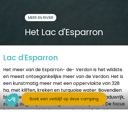
MEER EN RIVIER
Het Lac d'Esparron
Lac d'Esparron
Het meer van de Esparron- de- Verdon is het wildste
en meest ontoegankelijke meer van de Verdon. Het is
een kunstmatig meer met een oppervlakte van 328
ha. met kliffen, kreken en turquoise water. Bovendien
biedt het verschillende soorten stranden; schaduwrijk,
Boek een verblijf op deze camping
zonnig, ongerept of rustig met wandelpaden. De focus
ligt op wateractiviteiten, waardoor het liefhebbers
van watersporten tevreden zal stellen.