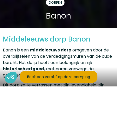
DORPEN
Banon
Middeleeuws dorp Banon
Banon is een
middeleeuws dorp
omgeven door de
overblijfselen van de verdedigingsmuren van de oude
burcht. Het dorp heeft een belangrijk en rijk
historisch erfgoed
, met name vanwege de
geschiedenis van zijn
kasteel
.
Boek een verblijf op deze camping
Dit dorp zal je verrassen met zijn levendigheid, zijn
markt en zijn winkels, waarvan sommige
internationaal bekend zijn. Laat je meeslepen door het
ritme van zijn cultuur, zijn tradities, zijn voorstellingen,
maar vooral zijn erfgoed.