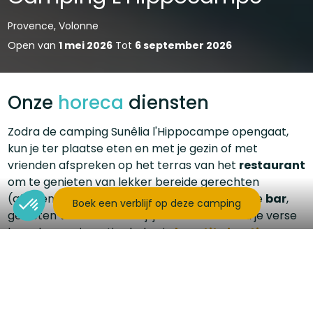
Provence, Volonne
Open van
1 mei 2026
Tot
6 september 2026
Onze
horeca
diensten
Zodra de camping Sunêlia l'Hippocampe opengaat,
kun je ter plaatse eten en met je gezin of met
vrienden afspreken op het terras van het
restaurant
om te genieten van lekker bereide gerechten
(afhalen mogelijk), een drankje drinken aan de
bar
,
Boek een verblijf op deze camping
genieten van een lekker ijsje of elke ochtend je verse
brood en croissantjes halen in
la petite boutique
.
*De te raadplegen kaarten zijn van het vorige seizoen.
Ze kunnen per seizoen verschillen.