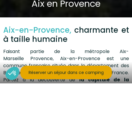
Aix en Provence
Aix-en-Provence,
charmante et
à taille humaine
Faisant partie de la métropole Aix-
Marseille Provence, Aix-en-Provence est une
commune française située dans le département des
Bouches-du-Rhône, dans le sud-est de la France.
Réserver un séjour dans ce camping
Partez à la découverte de
la capitale de la
Provence du 15ᵉ siècle,
de
la
ville de Paul Cézanne
et des calissons.
Découvrez une
ville d’art et de
culture
au riche patrimoine architectural.