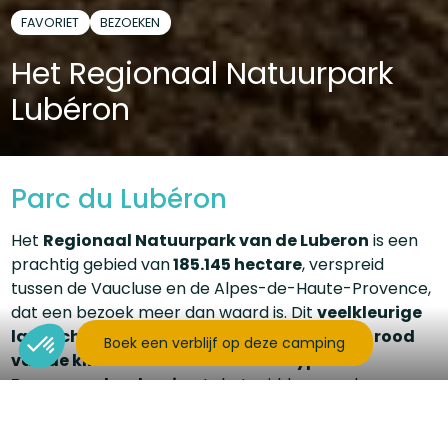
FAVORIET
BEZOEKEN
Het Regionaal Natuurpark
Lubéron
Parc du Lubéron
Het
Regionaal Natuurpark van de Luberon
is een
prachtig gebied van
185.145 hectare
, verspreid
tussen de Vaucluse en de Alpes-de-Haute-Provence,
dat een bezoek meer dan waard is. Dit
veelkleurige
landschap
zal je blijven verbazen, tussen
het rood
Boek een verblijf op deze camping
van de kliffen en het oker van de typisch
Provençaalse dorpjes
. In het midden van deze
schitterende natuur staan eeuwenoude bomen
verscholen in het cederbos, een groene en