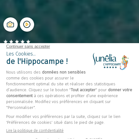
Camping L’Hippocampe
Volonne, Alpes-de-Haute-Provence
Ouvert du
1 mai 2026
au
6 septembre 2026
Retour
Mobil home Loisir Prestige Taos
40m², 3 chambres,
Volonne