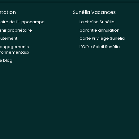
tation
Sunêlia Vacances
stoire de l'Hippocampe
La chaîne Sunêlia
nir propriétaire
Garantie annulation
rutement
Carte Privilège Sunêlia
 engagements
L'Offre Soleil Sunêlia
ironnementaux
e blog