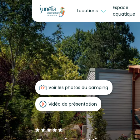
Espace
Locations
aquatique
Voir les photos du camping
Vidéo de présentation