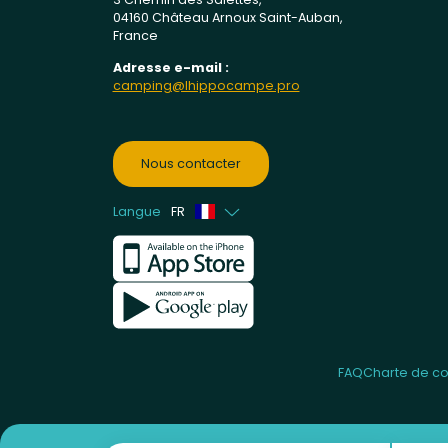
04160 Château Arnoux Saint-Auban,
France
Adresse e-mail :
camping@lhippocampe.pro
Nous contacter
Langue
FR
Anglais
Néerlandais
FAQ
Charte de con