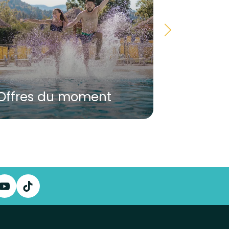
Offres du moment
Bons c