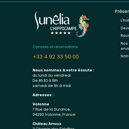
Présen
L'hi
Deve
Rec
Nos
Conseils et réservations
env
+33 4 92 33 50 00
Notr
Nous sommes à votre écoute :
du lundi au vendredi
De 8h30 à 18h
samedi de 9h à midi
Adresses :
Volonne
7 Rue de la Durance,
04290 Volonne, France
Château Arnoux
3 Chemin des Salettes,