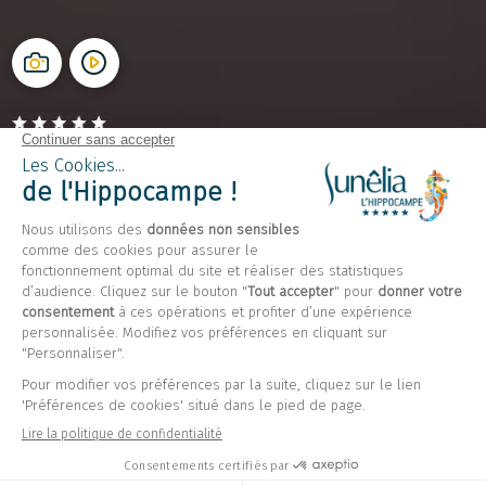
Camping L’Hippocampe
Volonne, Alpes-de-Haute-Provence
Ouvert du
1 mai 2026
au
6 septembre 2026
Retour
Mobil home Loisir Confort 21m²,
2 chambres,
Volonne Alpes de
Haute Provence
Réserver
Indisponible sur ces dates