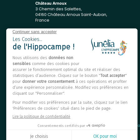
Château Arnoux
3 Chemin des Salettes,
04160 Château Arnoux Saint-Auban,
France
Adresse e-mail :
camping@lhippocampe.pro
Nous contacter
Langue
FR
Anglais
Néerlandais
FAQ
Charte de con