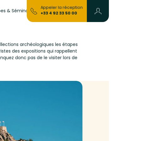
Devenir
Appeler la réception
es & Séminaires
Blog
+33 4 92 33 50 00
Propriétaire
ollections archéologiques les étapes
uristes des expositions qui rappellent
nquez donc pas de le visiter lors de