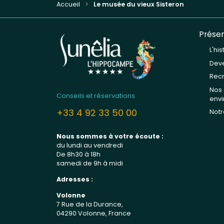
Accueil
Le musée du vieux Sisteron
Présen
L'hi
Deve
Rec
Nos
Conseils et réservations
env
+33 4 92 33 50 00
Notr
Nous sommes à votre écoute :
du lundi au vendredi
De 8h30 à 18h
samedi de 9h à midi
Adresses :
Volonne
7 Rue de la Durance,
04290 Volonne, France