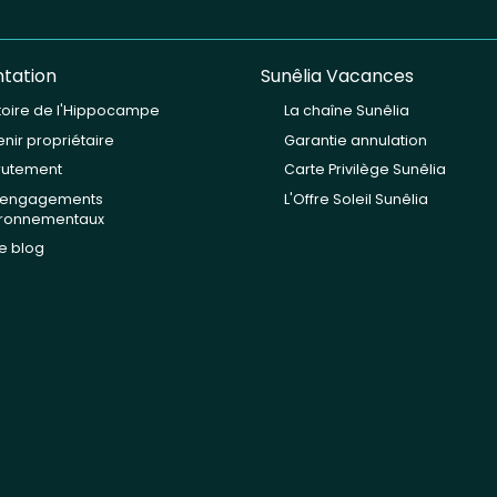
tation
Sunêlia Vacances
stoire de l'Hippocampe
La chaîne Sunêlia
nir propriétaire
Garantie annulation
rutement
Carte Privilège Sunêlia
 engagements
L'Offre Soleil Sunêlia
ironnementaux
e blog