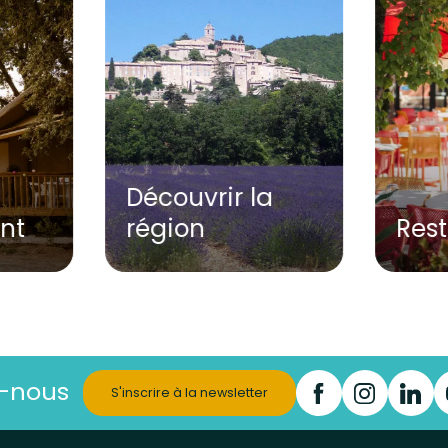
Découvrir la
nt
région
Res
z-nous
S'inscrire à la newsletter