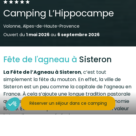
Camping L’Hippocampe
Volonne, Alpes-de-Haute-Provence
Ouvert du
1 mai 2026
au
6 septembre 2026
Fête de l'agneau à
Sisteron
La Fête de l’Agneau à Sisteron
, c’est tout
simplement la fête du mouton. En effet, la ville de
Sisteron est un peu comme la capitale de l’agneau en
France. À cela s’ajoute une longue tradition pastorale
qui a permis aux habitants de soutenir leur économie
Réserver un séjour dans ce camping
locale. Elle a aussi pour vocation de mettre en valeur
le travail paysan en général.