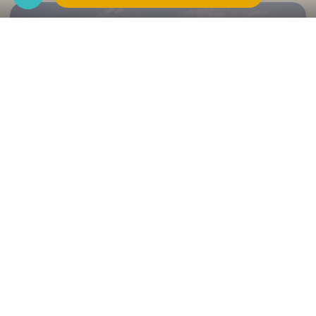
Wandeling au fil de l'eau
Wil je het dorp Volonne en zijn vegetatie
ontdekken?
We nodigen je uit voor een wandeling langs het
water, je zult de fonteinen, het kanaal, maar ook
de olijfmolen van Volonne bewonderen.