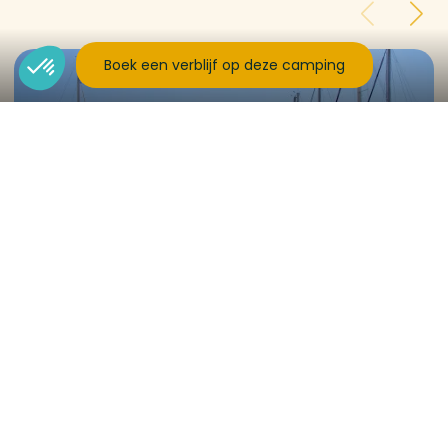
Boek een verblijf op deze camping
De oude haven van Marseille
Le vieux-port
is een symbool van
Marseille.
Je kunt langs de kades wandelen, de boten
bewonderen, iets drinken of eten in het restaurant