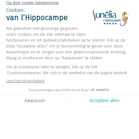
Camping L’Hippocampe
Provence, Volonne
Open van
1 mei 2026
Tot
6 september 2026
Terug
Chalet Sunêlia Luxe 35m², 2
slaapkamers,
Volonne Alpes de
Haute Provence
Boek
Niet beschikbaar op deze data
Het geïntegreerd terras en de grote schuifpui aan de
voorkant van de chalet zorgen voor een mooie
lichtinval in de woonkamer. Het chalet heeft een
eigen jacuzzi.